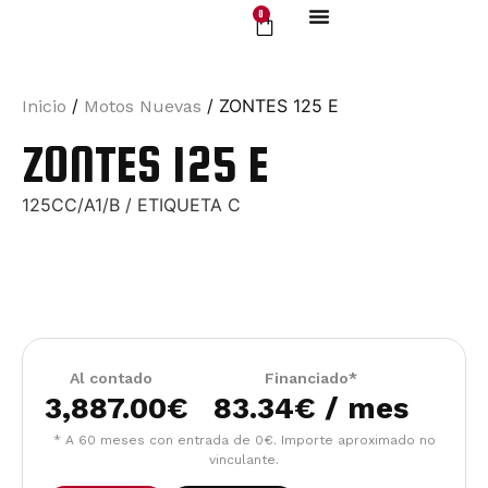
0
Servicio Oficial
Motos Nuevas
/
/ ZONTES 125 E
Inicio
Motos Nuevas
ZONTES 125 E
125CC/A1/B / ETIQUETA C
Al contado
Financiado*
3,887.00
€
83.34€ / mes
* A 60 meses con entrada de 0€. Importe aproximado no
vinculante.