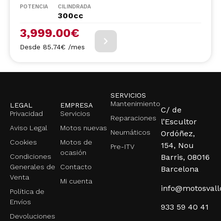
POTENCIA
CILINDRADA
300cc
3,999.00
€
Desde 85.74€ /mes
SERVICIOS
Mantenimiento
LEGAL
EMPRESA
C/ de
Privacidad
Servicios
Reparaciones
l’Escultor
Aviso Legal
Motos nuevas
Neumáticos
Ordóñez,
Cookies
Motos de
154, Nou
Pre-ITV
ocasión
Condiciones
Barris, 08016
Generales de
Contacto
Barcelona
Venta
Mi cuenta
info@motosval
Política de
Envíos
933 59 40 41
Devoluciones