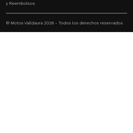
y Reembolsos
© Motos Valldaura 2026 - Todos los derechos reservados