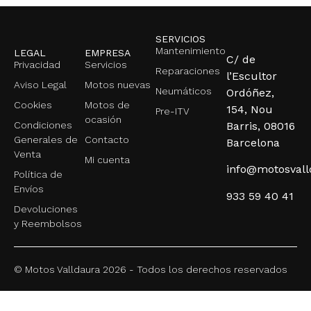
SERVICIOS
Mantenimiento
LEGAL
EMPRESA
C/ de
Privacidad
Servicios
Reparaciones
l’Escultor
Aviso Legal
Motos nuevas
Neumáticos
Ordóñez,
Cookies
Motos de
154, Nou
Pre-ITV
ocasión
Condiciones
Barris, 08016
Generales de
Contacto
Barcelona
Venta
Mi cuenta
info@motosval
Política de
Envíos
933 59 40 41
Devoluciones
y Reembolsos
© Motos Valldaura 2026 - Todos los derechos reservados