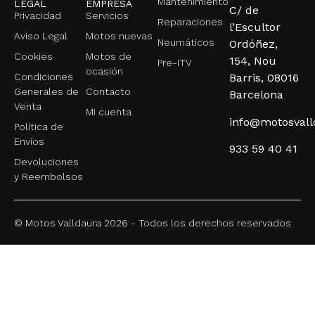
Mantenimiento
LEGAL
EMPRESA
C/ de
Privacidad
Servicios
Reparaciones
l’Escultor
Aviso Legal
Motos nuevas
Neumáticos
Ordóñez,
Cookies
Motos de
154, Nou
Pre-ITV
ocasión
Condiciones
Barris, 08016
Generales de
Contacto
Barcelona
Venta
Mi cuenta
info@motosval
Política de
Envíos
933 59 40 41
Devoluciones
y Reembolsos
© Motos Valldaura 2026 - Todos los derechos reservados