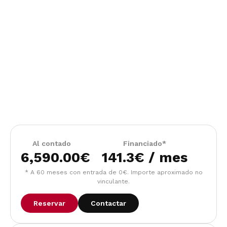
Al contado
Financiado*
6,590.00
€
141.3€ / mes
* A 60 meses con entrada de 0€. Importe aproximado no
vinculante.
Reservar
Contactar