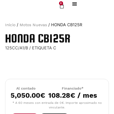
0
Motos Nuevas
/
/ HONDA CB125R
Inicio
Motos Nuevas
HONDA CB125R
125CC/A1/B / ETIQUETA C
Al contado
Financiado*
5,050.00
€
108.28€ / mes
* A 60 meses con entrada de 0€. Importe aproximado no
vinculante.