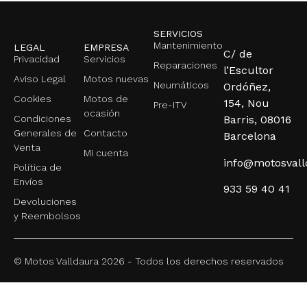
SERVICIOS
Mantenimiento
LEGAL
EMPRESA
C/ de
Privacidad
Servicios
Reparaciones
l’Escultor
Aviso Legal
Motos nuevas
Neumáticos
Ordóñez,
Cookies
Motos de
154, Nou
Pre-ITV
ocasión
Condiciones
Barris, 08016
Generales de
Contacto
Barcelona
Venta
Mi cuenta
info@motosval
Política de
Envíos
933 59 40 41
Devoluciones
y Reembolsos
© Motos Valldaura 2026 - Todos los derechos reservados