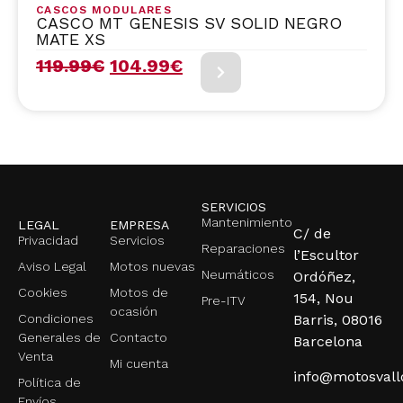
CASCOS MODULARES
CASCO MT GENESIS SV SOLID NEGRO
MATE XS
119.99
€
104.99
€
SERVICIOS
Mantenimiento
LEGAL
EMPRESA
C/ de
Privacidad
Servicios
Reparaciones
l’Escultor
Aviso Legal
Motos nuevas
Neumáticos
Ordóñez,
Cookies
Motos de
154, Nou
Pre-ITV
ocasión
Condiciones
Barris, 08016
Generales de
Contacto
Barcelona
Venta
Mi cuenta
info@motosval
Política de
Envíos