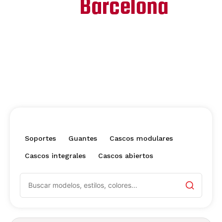
en
Barcelona
Todo lo que necesitas para equipar tu
moto, mantenerla a punto y comprar con
la comodidad de hacerlo directamente
online.
Soportes
Guantes
Cascos modulares
Cascos integrales
Cascos abiertos