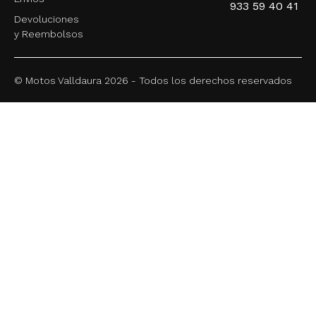
933 59 40 41
Devoluciones
y Reembolsos
© Motos Valldaura 2026 - Todos los derechos reservados