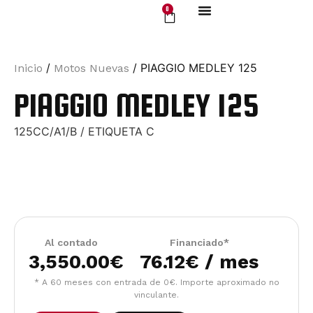
0
Motos Nuevas
/
/ PIAGGIO MEDLEY 125
Inicio
Motos Nuevas
PIAGGIO MEDLEY 125
125CC/A1/B / ETIQUETA C
Al contado
Financiado*
3,550.00
€
76.12€ / mes
* A 60 meses con entrada de 0€. Importe aproximado no
vinculante.