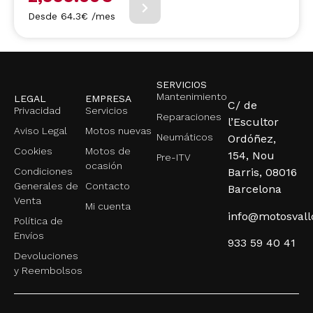
Desde 64.3€ /mes
SERVICIOS
Mantenimiento
LEGAL
EMPRESA
C/ de
Privacidad
Servicios
Reparaciones
l’Escultor
Aviso Legal
Motos nuevas
Neumáticos
Ordóñez,
Cookies
Motos de
154, Nou
Pre-ITV
ocasión
Condiciones
Barris, 08016
Generales de
Contacto
Barcelona
Venta
Mi cuenta
info@motosval
Política de
Envíos
933 59 40 41
Devoluciones
y Reembolsos