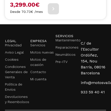
3,299.00
€
Desde 70.73€ /mes
SERVICIOS
Mantenimiento
LEGAL
EMPRESA
C/ de
Privacidad
Servicios
Reparaciones
l’Escultor
Aviso Legal
Motos nuevas
Neumáticos
Ordóñez,
Cookies
Motos de
154, Nou
Pre-ITV
ocasión
Condiciones
Barris, 08016
Generales de
Contacto
Barcelona
Venta
Mi cuenta
info@motosval
Política de
Envíos
933 59 40 41
Devoluciones
y Reembolsos