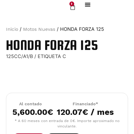
0
Motos Nuevas
/
/ HONDA FORZA 125
Inicio
Motos Nuevas
HONDA FORZA 125
125CC/A1/B / ETIQUETA C
Al contado
Financiado*
5,600.00
€
120.07€ / mes
* A 60 meses con entrada de 0€. Importe aproximado no
vinculante.