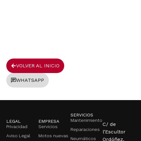
pronto
Hemos recibido tu solicitud de
información. Un técnico especialista la
revisará y te contactará en un máximo
de
24 horas
.
VOLVER AL INICIO
WHATSAPP
SERVICIOS
Mantenimiento
LEGAL
EMPRESA
C/ de
Privacidad
Servicios
Reparaciones
l’Escultor
Aviso Legal
Motos nuevas
Neumáticos
Ordóñez,